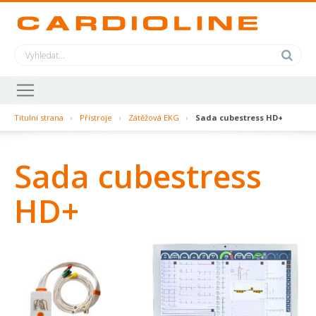
Titulní strana
›
Přístroje
›
Zátěžová EKG
›
Sada cubestress HD+
Sada cubestress
HD+