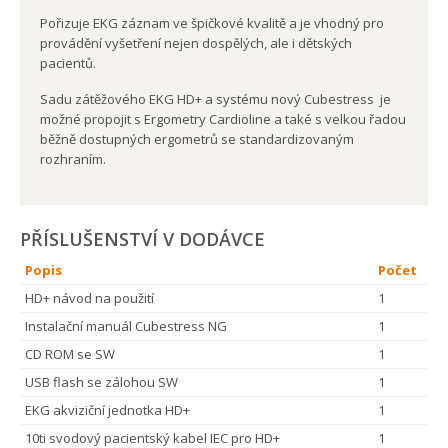
Pořizuje EKG záznam ve špičkové kvalitě a je vhodný pro
provádění vyšetření nejen dospělých, ale i dětských
pacientů.
Sadu zátěžového EKG HD+ a systému nový Cubestress je
možné propojit s Ergometry Cardioline a také s velkou řadou
běžně dostupných ergometrů se standardizovaným
rozhraním.
PŘÍSLUŠENSTVÍ V DODÁVCE
Popis
Počet
HD+ návod na použití
1
Instalační manuál Cubestress NG
1
CD ROM se SW
1
USB flash se zálohou SW
1
EKG akviziční jednotka HD+
1
10ti svodový pacientský kabel IEC pro HD+
1