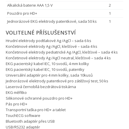
Alkalická baterie AAA 1,5 V
2
Pouzdro pro HD+
1
Jednorázové EKG elektrody patentkové, sada 50 ks
1
VOLITELNÉ PŘÍSLUŠENSTVÍ
Hrudní elektrody podtlakové Ag /AgCl – sada 6 ks
Končetinové elektrody Ag /AgCl, klešťové – sada 4 ks
Končetinové elektrody pediatrické Ag /AgCl, klešťové – sada 4 ks
Končetinové elektrody Ag /AgCl neutral, klešťové – sada 4 ks
EKG pacientský kabel IEC, 10 svodů, 4 mm kolíky
EKG pacientský kabel IEC, 10 svodů, patentky
Universální adaptér pro 4 mm kolíky, sada 10kusů
Jednorázové elektrody patentkové pro zátěžový test, 50 ks
Laserová černobílá bezdrátová tiskárna
EKG měřítko
Silikonové ochranné pouzdro pro HD+
Pás pro HD+
Transportní taška pro HD+ a tablet
TouchECG software
Bluetooth adaptér přes USB
USB/RS232 adaptér