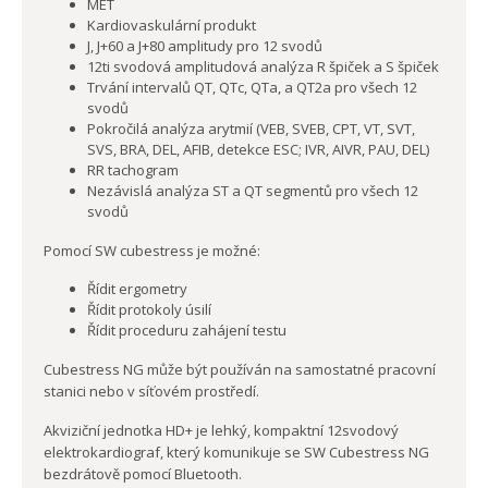
MET
Kardiovaskulární produkt
J, J+60 a J+80 amplitudy pro 12 svodů
12ti svodová amplitudová analýza R špiček a S špiček
Trvání intervalů QT, QTc, QTa, a QT2a pro všech 12
svodů
Pokročilá analýza arytmií (VEB, SVEB, CPT, VT, SVT,
SVS, BRA, DEL, AFIB, detekce ESC; IVR, AIVR, PAU, DEL)
RR tachogram
Nezávislá analýza ST a QT segmentů pro všech 12
svodů
Pomocí SW cubestress je možné:
Řídit ergometry
Řídit protokoly úsilí
Řídit proceduru zahájení testu
Cubestress NG může být používán na samostatné pracovní
stanici nebo v síťovém prostředí.
Akviziční jednotka HD+ je lehký, kompaktní 12svodový
elektrokardiograf, který komunikuje se SW Cubestress NG
bezdrátově pomocí Bluetooth.