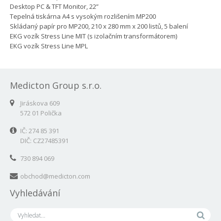
Desktop PC & TFT Monitor, 22”
Tepelná tiskárna A4 s vysokým rozlišením MP200
Skládaný papír pro MP200, 210 x 280 mm x 200 listů, 5 balení
EKG vozík Stress Line MIT (s izolačním transformátorem)
EKG vozík Stress Line MPL
Medicton Group s.r.o.
Jiráskova 609
572 01 Polička
IČ: 274 85 391
DIČ: CZ27485391
730 894 069
obchod@medicton.com
Vyhledávání