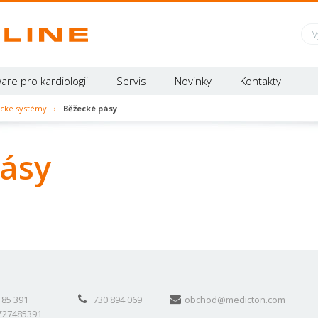
are pro kardiologii
Servis
Novinky
Kontakty
cké systémy
›
Běžecké pásy
ásy
 85 391
730 894 069
obchod@medicton.com
Z27485391