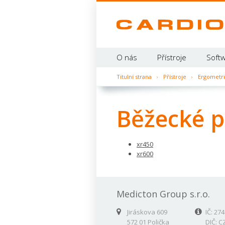
O nás
Přístroje
Softw
Titulní strana
›
Přístroje
›
Ergometri
Běžecké p
xr450
xr600
Medicton Group s.r.o.
Jiráskova 609
IČ: 274
572 01 Polička
DIČ: C