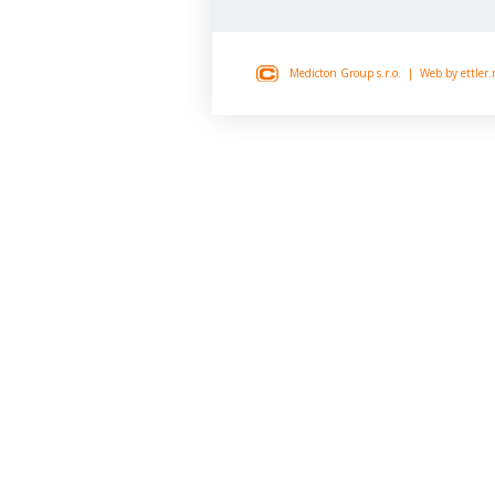
Medicton Group s.r.o.
| Web by
ettler.